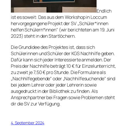
Endlich
ist es soweit: Das aus dem Workshop in Loccum
hervorgegangene Projekt der SV „Schüler*innen
helfen Schülern*innen“ (wir berichteten am 19. Juni
2023) steht in den Startlöchern.
Die Grundidee des Projektes ist, dass sich
Schülerinnen und Schüler der KGS Nachhilfe geben.
Dafür kann sich jeder Interessierte anmelden. Der
Preis der Nachhilfe beträgt 10 € für Einzelunterricht,
zu zweit je 7,50 € pro Stunde. Die Formulare als
„Nachhilfegebende“ oder „Nachhilfesuchende“ sind
bei jedem Lehrer oder jeder Lehrerin sowie
ausgedruckt in der Bibliothek zu finden. Als
Ansprechpartner bei Fragen sowie Problemen steht
dir die SV zur Verfügung.
4. September 2024