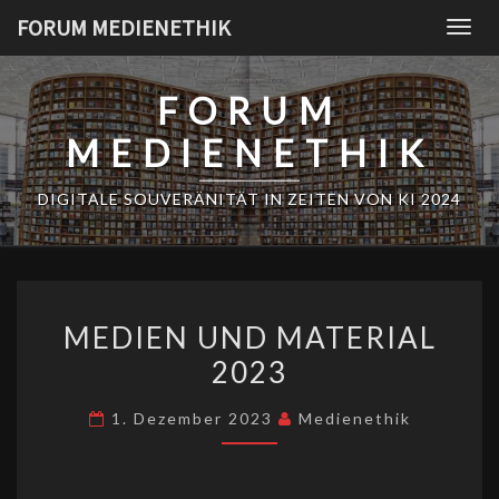
Skip
FORUM MEDIENETHIK
Togg
to
navig
content
FORUM
MEDIENETHIK
DIGITALE SOUVERÄNITÄT IN ZEITEN VON KI 2024
MEDIEN
MEDIEN UND MATERIAL
UND
2023
MATERIAL
2023
1. Dezember 2023
Medienethik