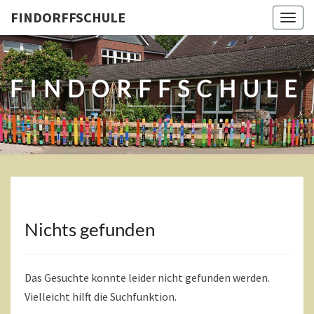
Skip
FINDORFFSCHULE
Togg
to
navig
content
FINDORFFSCHULE
Nichts gefunden
Nichts
gefunden
Das Gesuchte konnte leider nicht gefunden werden.
Vielleicht hilft die Suchfunktion.