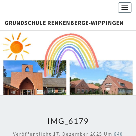
Skip
Togg
to
navig
content
GRUNDSCHULE RENKENBERGE-WIPPINGEN
GRUNDS
RENKENB
WIPPI
IMG_6179
Veröffentlicht
17. Dezember 2025
Um
640