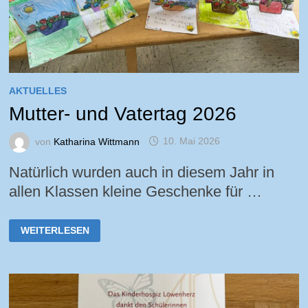
AKTUELLES
Mutter- und Vatertag 2026
von
Katharina Wittmann
10. Mai 2026
Natürlich wurden auch in diesem Jahr in
allen Klassen kleine Geschenke für …
MUTTER-
WEITERLESEN
UND
VATERTAG
2026