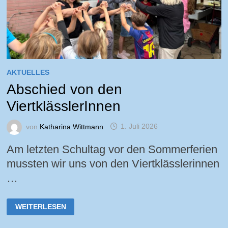
AKTUELLES
Abschied von den
ViertklässlerInnen
von
Katharina Wittmann
1. Juli 2026
Am letzten Schultag vor den Sommerferien
mussten wir uns von den Viertklässlerinnen
…
ABSCHIED
WEITERLESEN
VON
DEN
VIERTKLÄSSLERINNEN