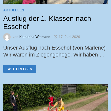
AKTUELLES
Ausflug der 1. Klassen nach
Essehof
von
Katharina Wittmann
17. Juni 2026
Unser Ausflug nach Essehof (von Marlene)
Wir waren im Ziegengehege. Wir haben …
AUSFLUG
WEITERLESEN
DER
1.
KLASSEN
NACH
ESSEHOF