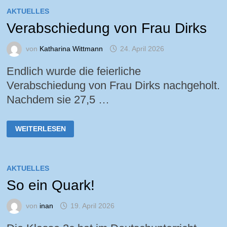
AKTUELLES
Verabschiedung von Frau Dirks
von
Katharina Wittmann
24. April 2026
Endlich wurde die feierliche
Verabschiedung von Frau Dirks nachgeholt.
Nachdem sie 27,5 …
VERABSCHIEDUNG
WEITERLESEN
VON
FRAU
DIRKS
AKTUELLES
So ein Quark!
von
inan
19. April 2026