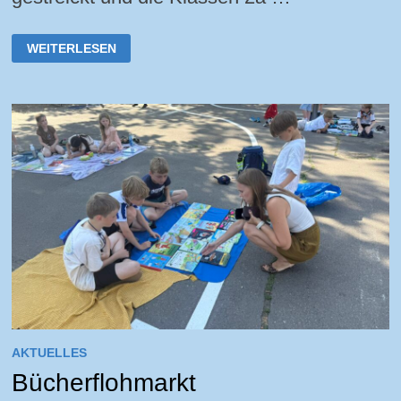
AUSFLUG
WEITERLESEN
IN
DIE
STADTBÜCHEREI
AKTUELLES
Bücherflohmarkt