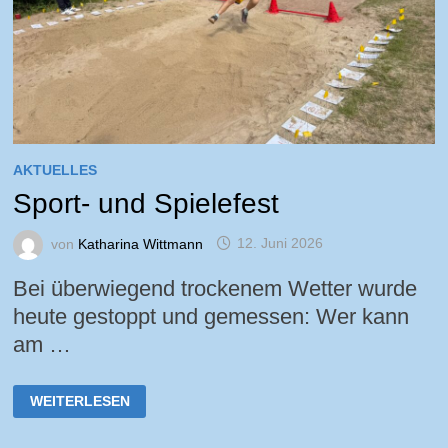
AKTUELLES
Sport- und Spielefest
von
Katharina Wittmann
12. Juni 2026
Bei überwiegend trockenem Wetter wurde
heute gestoppt und gemessen: Wer kann
am …
SPORT-
WEITERLESEN
UND
SPIELEFEST