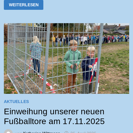
SPENDE
WEITERLESEN
AN
DAS
KINDERHOSPIZ
LÖWENHERZ
AKTUELLES
Einweihung unserer neuen
Fußballtore am 17.11.2025