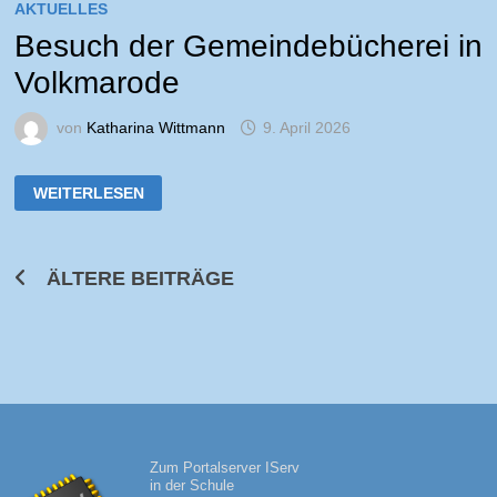
AKTUELLES
Besuch der Gemeindebücherei in
Volkmarode
von
Katharina Wittmann
9. April 2026
BESUCH
WEITERLESEN
DER
GEMEINDEBÜCHEREI
IN
VOLKMARODE
Beitragsnavigation
ÄLTERE BEITRÄGE
Zum Portalserver IServ
in der Schule