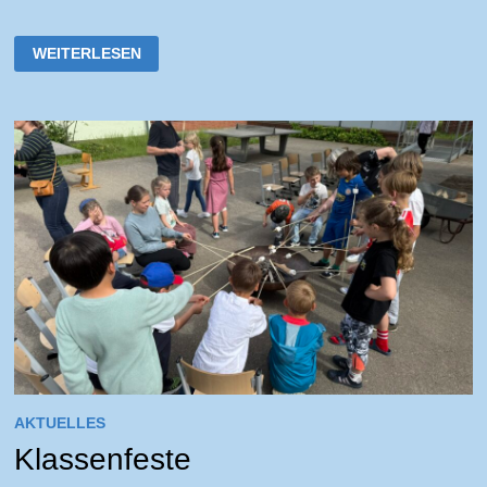
TREFFEN
WEITERLESEN
ALLER
MITARBEITERINNEN
AKTUELLES
Klassenfeste