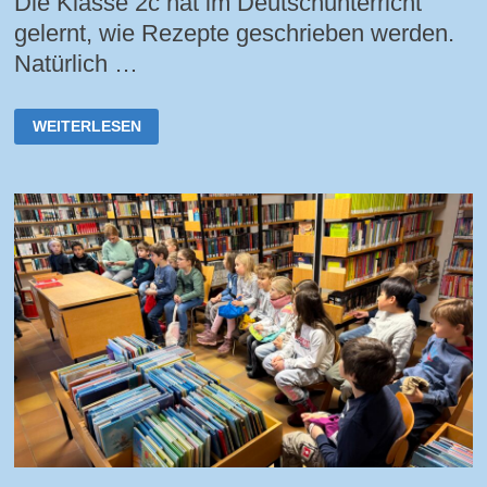
Die Klasse 2c hat im Deutschunterricht
gelernt, wie Rezepte geschrieben werden.
Natürlich …
SO
WEITERLESEN
EIN
QUARK!