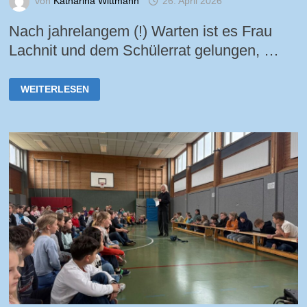
von
Katharina Wittmann
26. April 2026
Nach jahrelangem (!) Warten ist es Frau
Lachnit und dem Schülerrat gelungen, …
EINWEIHUNG
WEITERLESEN
UNSERER
NEUEN
FUSSBALLTORE A
M 1
7.11.2025