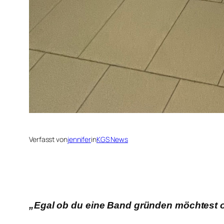
Verfasst von
jennifer
in
KGS News
„Egal ob du eine Band gründen möchtest od