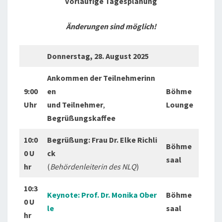
Vorläufige Tagesplanung
Änderungen sind möglich!
Donnerstag, 28. August 2025
Ankommen der Teilnehmerinn
9:00
en
Böhme
Uhr
und Teilnehmer
,
Lounge
Begrüßungskaffee
10:0
Begrüßung:
Frau Dr. Elke Richli
Böhme
0 U
ck
saal
hr
(
Behördenleiterin des NLQ
)
10:3
Keynote: Prof. Dr. Monika Ober
Böhme
0 U
le
saal
hr