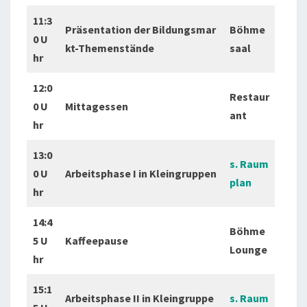
11:3
Präsentation der Bildungsmar
Böhme
0 U
kt-Themenstände
saal
hr
12:0
Restaur
0 U
Mittagessen
ant
hr
13:0
s. Raum
0 U
Arbeitsphase I in Kleingruppen
plan
hr
14:4
Böhme
5 U
Kaffeepause
Lounge
hr
15:1
Arbeitsphase II in Kleingruppe
s. Raum