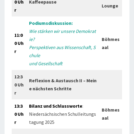
0 Uh
Kaffeepause
Lounge
r
Podiumsdiskussion:
Wie stärken wir unsere Demokrat
11:0
ie?
Böhmes
0 Uh
Perspektiven aus Wissenschaft, S
aal
r
chule
und Gesellschaft
12:3
Reflexion & Austausch II – Mein
0 Uh
e nächsten Schritte
r
13:3
Bilanz
und
Schlussworte
:
Böhmes
0 Uh
Niedersächsischen Schulleitungs
aal
r
tagung 2025