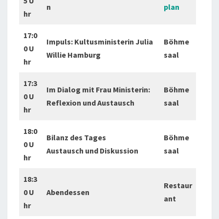
5 U
n
plan
hr
17:0
Impuls: Kultusministerin Julia
Böhme
0 U
Willie Hamburg
saal
hr
17:3
Im Dialog mit Frau Ministerin:
Böhme
0 U
Reflexion und Austausch
saal
hr
18:0
Bilanz des Tages
Böhme
0 U
Austausch und Diskussion
saal
hr
18:3
Restaur
0 U
Abendessen
ant
hr