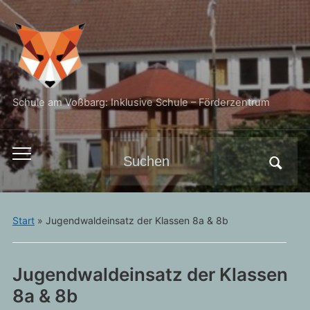
Schule am Voßbarg: Inklusive Schule – Förderzentrum
Search
Toggle
for:
mobile
menu
Start
»
Jugendwaldeinsatz der Klassen 8a & 8b
Jugendwaldeinsatz der Klassen
8a & 8b