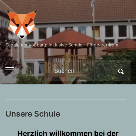
Schule am Voßbarg: Inklusive Schule – Förderzentrum
Search
Toggle
for:
mobile
menu
Unsere Schule
Herzlich willkommen bei der