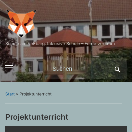
Schule am Voßbarg: Inklusive Schule – Förderzentrum
Search
Toggle
for:
mobile
menu
Start
»
Projektunterricht
Projektunterricht