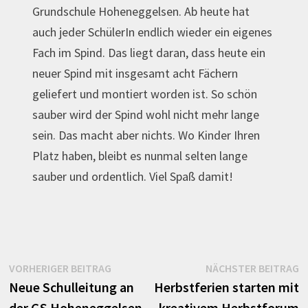
Grundschule Hoheneggelsen. Ab heute hat
auch jeder SchülerIn endlich wieder ein eigenes
Fach im Spind. Das liegt daran, dass heute ein
neuer Spind mit insgesamt acht Fächern
geliefert und montiert worden ist. So schön
sauber wird der Spind wohl nicht mehr lange
sein. Das macht aber nichts. Wo Kinder Ihren
Platz haben, bleibt es nunmal selten lange
sauber und ordentlich. Viel Spaß damit!
Beitragsnavigation
Vorheriger
N
VORHERIGER BEITRAG
NÄCHSTER BEITRAG
Beitrag:
B
Neue Schulleitung an
Herbstferien starten mit
der GS Hoheneggelsen
kreativem Herbstforum