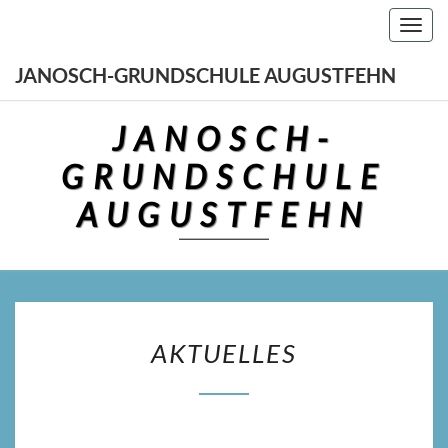
Skip
Toggl
to
navig
content
JANOSCH-GRUNDSCHULE AUGUSTFEHN
JANOSCH-
GRUNDSCHULE
AUGUSTFEHN
AKTUELLES
AKTUELLES