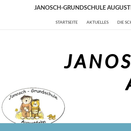
Skip
JANOSCH-GRUNDSCHULE AUGUST
to
content
STARTSEITE
AKTUELLES
DIE S
JANO