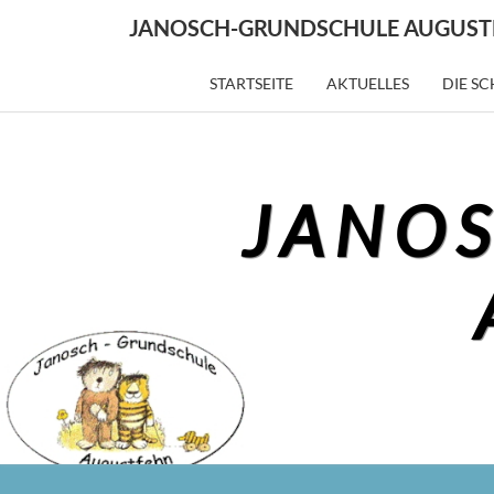
Skip
JANOSCH-GRUNDSCHULE AUGUST
to
content
STARTSEITE
AKTUELLES
DIE S
JANO