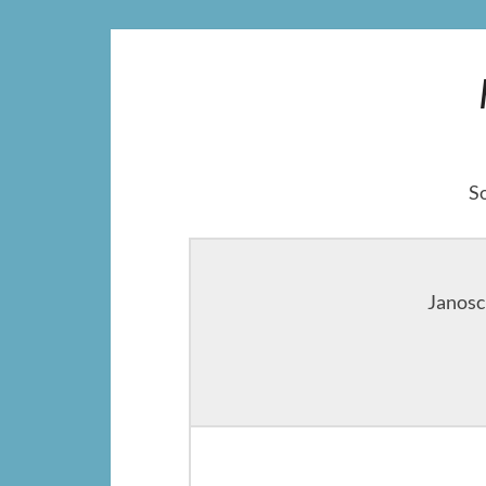
So
Janosc