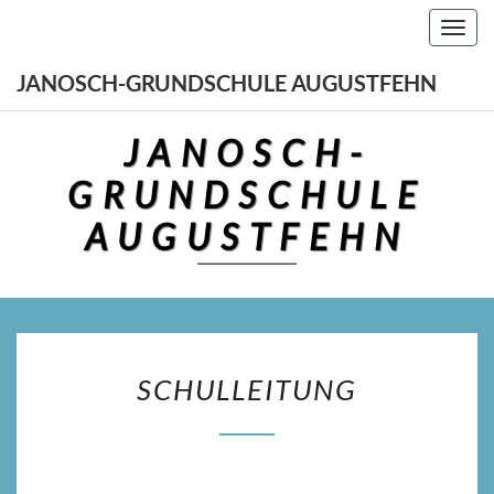
Skip
Toggl
to
navig
content
JANOSCH-GRUNDSCHULE AUGUSTFEHN
JANOSCH-
GRUNDSCHULE
AUGUSTFEHN
SCHULLEITUNG
SCHULLEITUNG