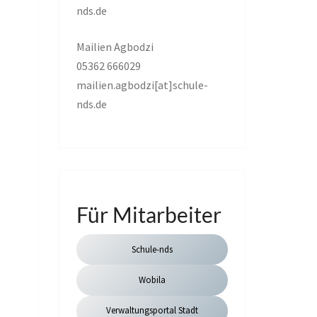
nds.de
Mailien Agbodzi
05362 666029
mailien.agbodzi[at]schule-
nds.de
Für Mitarbeiter
Schule-nds
Wobila
Verwaltungsportal Stadt