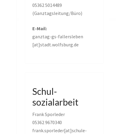
05362 5014489
(Ganztagsleitung/Büro)
E-Mail:
ganztag-gs-fallersleben
[at]stadt.wolfsburg.de
Schul-
sozialarbeit
Frank Sporleder
05362 9670340
frank.sporleder[at]schule-