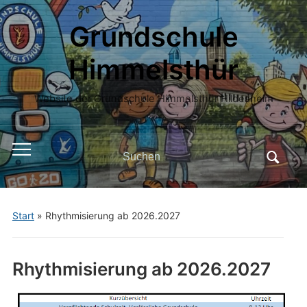
Grundschule
Himmelsthür
Website der Grundschule Himmelsthür Hildesheim
Search
Toggle
for:
mobile
menu
Start
»
Rhythmisierung ab 2026.2027
Rhythmisierung ab 2026.2027