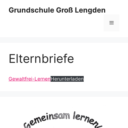
Zum
Grundschule Groß Lengden
Inhalt
springen
Menü
Elternbriefe
Gewaltfrei-Lernen
Herunterladen