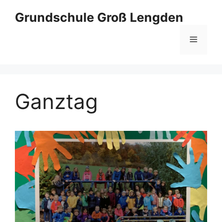
Zum
Grundschule Groß Lengden
Inhalt
springen
Menü
Ganztag