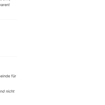
waren!
inde für
nd nicht