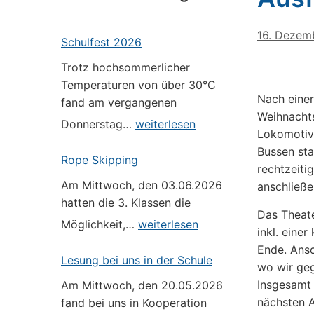
16. Dezem
Schulfest 2026
Trotz hochsommerlicher
Temperaturen von über 30°C
Nach einer
fand am vergangenen
Weihnachts
Schulfest
Donnerstag…
weiterlesen
Lokomotivf
2026
Bussen sta
Rope Skipping
rechtzeiti
Am Mittwoch, den 03.06.2026
anschließe
hatten die 3. Klassen die
Das Theate
Rope
Möglichkeit,…
weiterlesen
inkl. eine
Skipping
Ende. Ansc
Lesung bei uns in der Schule
wo wir geg
Insgesamt 
Am Mittwoch, den 20.05.2026
nächsten A
fand bei uns in Kooperation