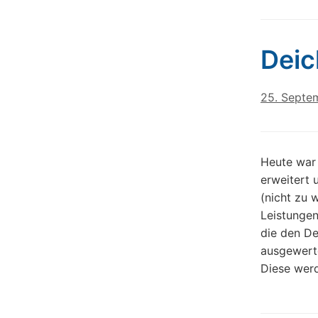
Deic
25. Septe
Heute war 
erweitert 
(nicht zu 
Leistungen
die den De
ausgewerte
Diese werd