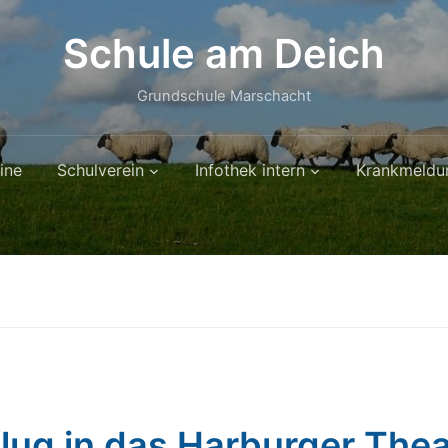
Schule am Deich
Grundschule Marschacht
ine
Schulverein
Infothek intern
Krankmeldu
lug in das Harburger Thea