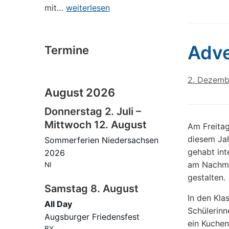
Lesung
mit…
weiterlesen
bei
uns
in
Adve
Termine
der
Schule
2. Dezemb
August 2026
Donnerstag
2.
Juli
–
Mittwoch
12.
August
Am Freitag
diesem Ja
Sommerferien Niedersachsen
gehabt int
2026
am Nachmi
NI
gestalten.
Samstag
8.
August
In den Kla
All Day
Schülerinn
Augsburger Friedensfest
ein Kuchen
BY