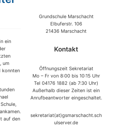
Grundschule Marschacht
Elbuferstr. 106
21436 Marschacht
n ein
Kontakt
der
tzten
e, um
Öffnungszeit Sekretariat
d konnten
Mo – Fr von 8:00 bis 10:15 Uhr
Tel 04176 1882 (ab 7:30 Uhr)
Stunden
Außerhalb dieser Zeiten ist ein
hael
Anrufbeantworter eingeschaltet.
 Schule,
 ankamen.
sekretariat(at)gsmarschacht.sch
t auf den
ulserver.de