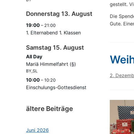
gestellt. 
Donnerstag
13.
August
Die Spend
Gute. Eine
19:00
– 21:00
1. Elternabend 1. Klassen
Samstag
15.
August
Wei
All Day
Mariä Himmelfahrt (§)
BY,SL
2. Dezemb
10:00
– 10:20
Einschulungs-Gottesdienst
ältere Beiträge
Juni 2026