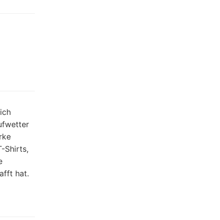
ich
ufwetter
rke
-Shirts,
e
fft hat.