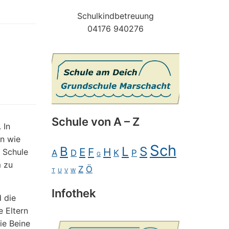
Schulkindbetreuung
04176 940276
Schule von A – Z
 In
n wie
Sch
B
L
S
E
F
H
 Schule
A
D
K
P
G
 zu
Z
Ö
T
U
V
W
Infothek
 die
 Eltern
ie Beine