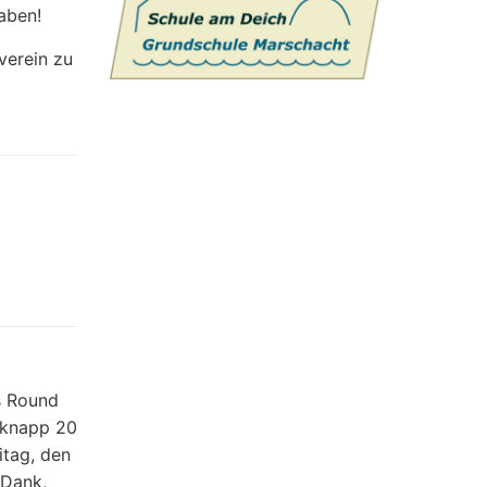
haben!
erein zu
s Round
 knapp 20
tag, den
 Dank,