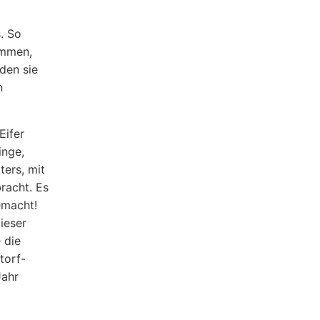
. So
ammen,
den sie
n
Eifer
inge,
ters, mit
racht. Es
emacht!
ieser
 die
torf-
Jahr