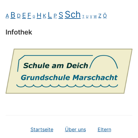
Sch
B
L
S
E
F
H
A
D
K
P
Z
Ö
G
T
U
V
W
Infothek
Startseite
Über uns
Eltern