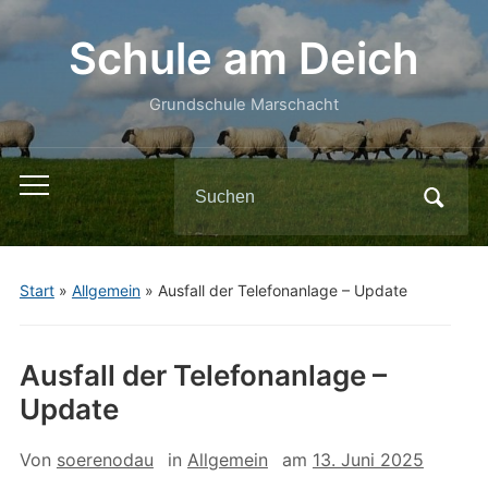
Schule am Deich
Grundschule Marschacht
Search
Toggle
for:
mobile
menu
Start
»
Allgemein
»
Ausfall der Telefonanlage – Update
Ausfall der Telefonanlage –
Update
Von
soerenodau
in
Allgemein
am
13. Juni 2025