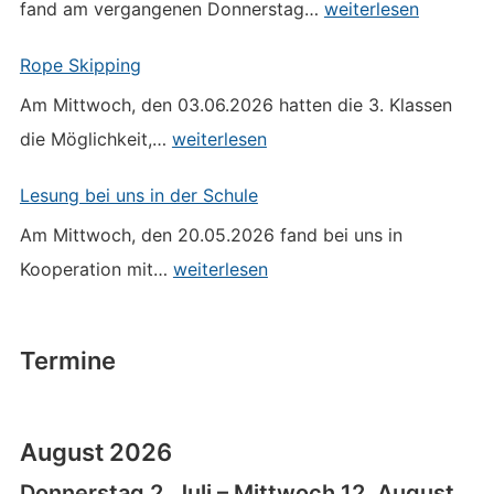
Schulfest
fand am vergangenen Donnerstag…
weiterlesen
2026
Rope Skipping
Am Mittwoch, den 03.06.2026 hatten die 3. Klassen
Rope
die Möglichkeit,…
weiterlesen
Skipping
Lesung bei uns in der Schule
Am Mittwoch, den 20.05.2026 fand bei uns in
Lesung
Kooperation mit…
weiterlesen
bei
uns
in
Termine
der
Schule
August 2026
Donnerstag
2.
Juli
–
Mittwoch
12.
August