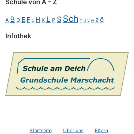
Schule von A – Z
Sch
B
L
S
E
F
H
A
D
K
P
Z
Ö
G
T
U
V
W
Infothek
Startseite
Über uns
Eltern