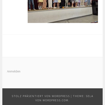
Anmelden
STOLZ PRÄSENTIERT VON WORDPRESS
|
THEME: SELA
VON
WORDPRESS.COM
.