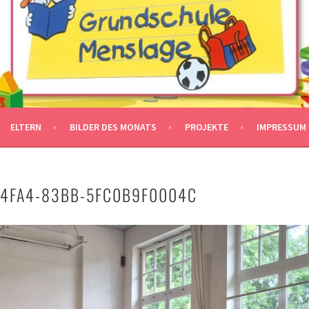
ELTERN
BILDER DES MONATS
PROJEKTE
IMPRESSUM
-4FA4-83BB-5FC0B9F0004C