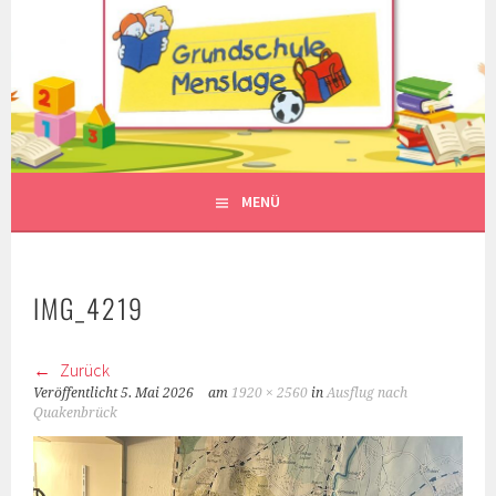
Springe
zum
Inhalt
MENÜ
IMG_4219
Zurück
Veröffentlicht
5. Mai 2026
am
1920 × 2560
in
Ausflug nach
Quakenbrück