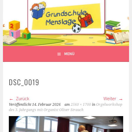
Springe
zum
Inhalt
MENÜ
DSC_0019
Zurück
Weiter
Veröffentlicht
14. Februar 2026
am
2560 × 1700
in
Orgelworkshop
des 3. Jahrgangs mit Organist Oliver Strauch