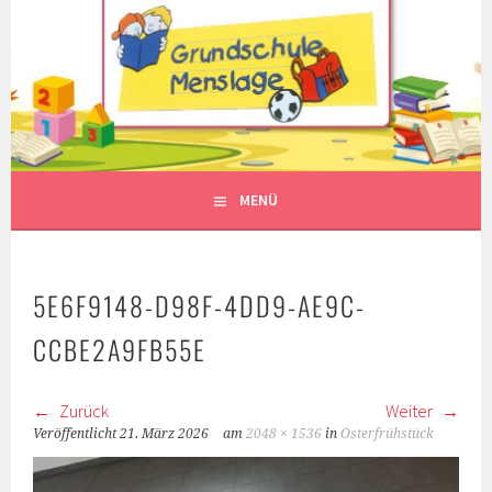
Springe
zum
Inhalt
MENÜ
5E6F9148-D98F-4DD9-AE9C-
CCBE2A9FB55E
Zurück
Weiter
Veröffentlicht
21. März 2026
am
2048 × 1536
in
Osterfrühstück