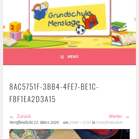
Springe
zum
Inhalt
MENÜ
8AC5751F-3BB4-4FE7-BE1C-
F8F1EA2D3A15
Zurück
Weiter
Veröffentlicht
21. März 2026
am
2048 × 1536
in
Osterfrühstück