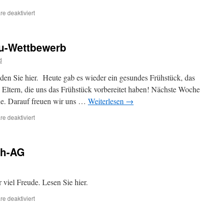
für
e deaktiviert
Unsere
Trommel-
Projektwoche…
u-Wettbewerb
d
en Sie hier. Heute gab es wieder ein gesundes Frühstück, das
e Eltern, die uns das Frühstück vorbereitet haben! Nächste Woche
he. Darauf freuen wir uns …
Weiterlesen
→
für
e deaktiviert
Teilnahme
am
Känguru-
ch-AG
Wettbewerb
viel Freude. Lesen Sie hier.
für
e deaktiviert
Bericht
aus