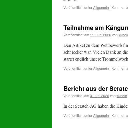
Veröffentlicht unter
Allgemein
|
Kommentar
Teilnahme am Kängur
Veröffentlicht am
11. Juni 2026
von
kunol
Den Artikel zu dem Wettbewerb find
sehr lecker war. Vielen Dank an di
startet endlich unsere Trommelwoc
Veröffentlicht unter
Allgemein
|
Kommentar
Bericht aus der Scrat
Veröffentlicht am
3. Juni 2026
von
kunold
In der Scratch-AG haben die Kinder 
Veröffentlicht unter
Allgemein
|
Kommentar