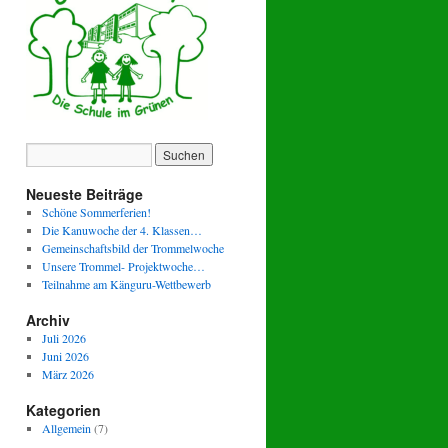
Neueste Beiträge
Schöne Sommerferien!
Die Kanuwoche der 4. Klassen…
Gemeinschaftsbild der Trommelwoche
Unsere Trommel- Projektwoche…
Teilnahme am Känguru-Wettbewerb
Archiv
Juli 2026
Juni 2026
März 2026
Kategorien
Allgemein
(7)