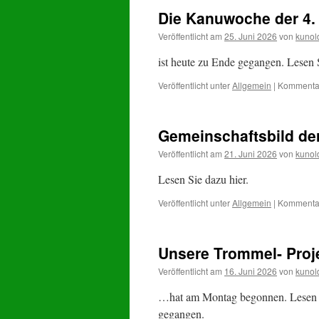
Die Kanuwoche der 4
Veröffentlicht am
25. Juni 2026
von
kunol
ist heute zu Ende gegangen. Lesen S
Veröffentlicht unter
Allgemein
|
Kommentar
Gemeinschaftsbild d
Veröffentlicht am
21. Juni 2026
von
kunol
Lesen Sie dazu hier.
Veröffentlicht unter
Allgemein
|
Kommentar
Unsere Trommel- Pro
Veröffentlicht am
16. Juni 2026
von
kunol
…hat am Montag begonnen. Lesen Sie
gegangen.