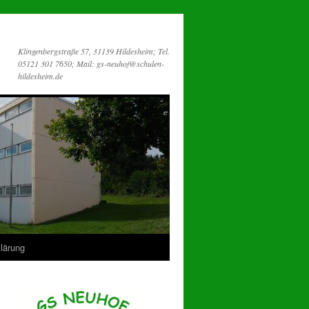
Klingenbergstraße 57, 31139 Hildesheim; Tel.
05121 301 7650; Mail: gs-neuhof@schulen-
hildesheim.de
lärung