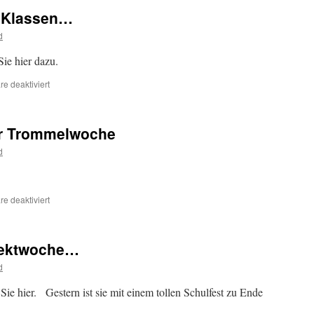
. Klassen…
d
ie hier dazu.
für
e deaktiviert
Die
Kanuwoche
der
er Trommelwoche
4.
Klassen…
d
für
e deaktiviert
Gemeinschaftsbild
der
Trommelwoche
jektwoche…
d
 hier. Gestern ist sie mit einem tollen Schulfest zu Ende