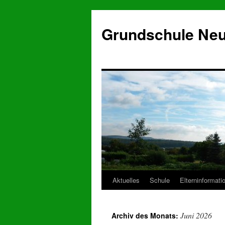
Zum
Inhalt
Grundschule Neu
springen
Aktuelles
Schule
Elterninformati
Juni 2026
Archiv des Monats: