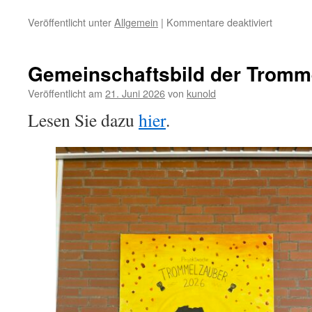
für
Veröffentlicht unter
Allgemein
|
Kommentare deaktiviert
Die
Kanuwo
der
Gemeinschaftsbild der Trom
4.
Klassen
Veröffentlicht am
21. Juni 2026
von
kunold
Lesen Sie dazu
hier
.