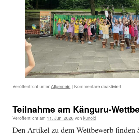
für
Veröffentlicht unter
Allgemein
|
Kommentare deaktiviert
Unsere
Trommel
Projekt
Teilnahme am Känguru-Wettb
Veröffentlicht am
11. Juni 2026
von
kunold
Den Artikel zu dem Wettbewerb finden 