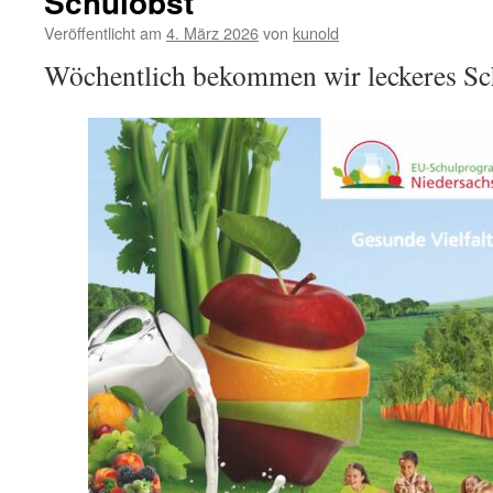
Schulobst
Scratch-
AG
Veröffentlicht am
4. März 2026
von
kunold
Wöchentlich bekommen wir leckeres Sch