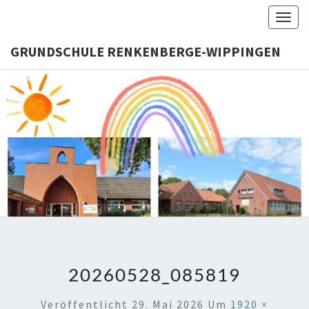
Skip
Togg
to
navig
content
GRUNDSCHULE RENKENBERGE-WIPPINGEN
GRUNDS
RENKENB
WIPPI
20260528_085819
Veröffentlicht
29. Mai 2026
Um
1920 ×