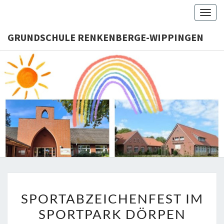
Togg
navig
GRUNDSCHULE RENKENBERGE-WIPPINGEN
GRUNDS
RENKENB
WIPPI
SPORTABZEICHENFEST
SPORTABZEICHENFEST IM
IM
SPORTPARK DÖRPEN
SPORTPARK