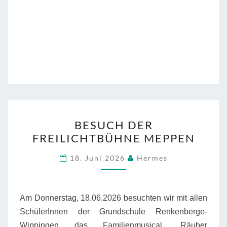
BESUCH
BESUCH DER
DER
FREILICHTBÜHNE MEPPEN
FREILICHTBÜHNE
MEPPEN
18. Juni 2026
Hermes
Am Donnerstag, 18.06.2026 besuchten wir mit allen
SchülerInnen der Grundschule Renkenberge-
Wippingen das Familienmusical „Räuber