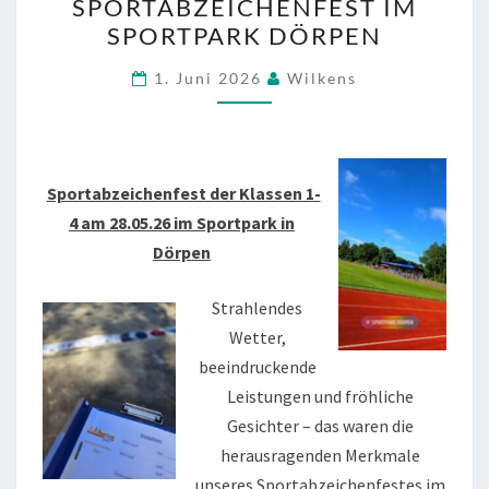
SPORTABZEICHENFEST IM
IM
SPORTPARK DÖRPEN
SPORTPARK
DÖRPEN
1. Juni 2026
Wilkens
Sportabzeichenfest der Klassen 1-
4 am 28.05.26 im Sportpark in
Dörpen
Strahlendes
Wetter,
beeindruckende
Leistungen und fröhliche
Gesichter – das waren die
herausragenden Merkmale
unseres Sportabzeichenfestes im