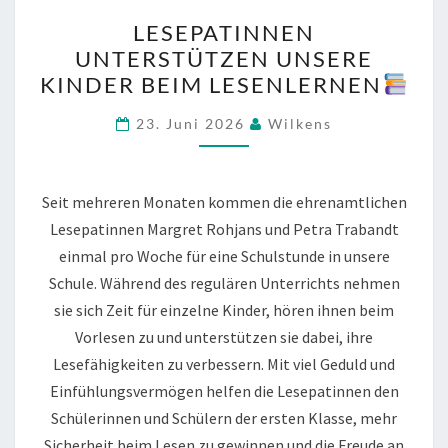
LESEPATINNEN
LESEPATINNEN
UNTERSTÜTZEN
UNTERSTÜTZEN UNSERE
UNSERE
KINDER BEIM LESENLERNEN
KINDER
BEIM
23. Juni 2026
Wilkens
LESENLERNEN
Seit mehreren Monaten kommen die ehrenamtlichen
Lesepatinnen Margret Rohjans und Petra Trabandt
einmal pro Woche für eine Schulstunde in unsere
Schule. Während des regulären Unterrichts nehmen
sie sich Zeit für einzelne Kinder, hören ihnen beim
Vorlesen zu und unterstützen sie dabei, ihre
Lesefähigkeiten zu verbessern. Mit viel Geduld und
Einfühlungsvermögen helfen die Lesepatinnen den
Schülerinnen und Schülern der ersten Klasse, mehr
Sicherheit beim Lesen zu gewinnen und die Freude an