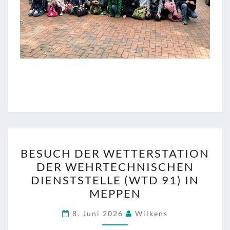
BESUCH
BESUCH DER WETTERSTATION
DER
DER WEHRTECHNISCHEN
WETTERSTATION
DIENSTSTELLE (WTD 91) IN
DER
MEPPEN
WEHRTECHNISCHEN
DIENSTSTELLE
8. Juni 2026
Wilkens
(WTD