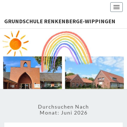
Skip
Togg
to
navig
content
GRUNDSCHULE RENKENBERGE-WIPPINGEN
GRUNDS
RENKENB
WIPPI
Durchsuchen Nach
Monat:
Juni 2026