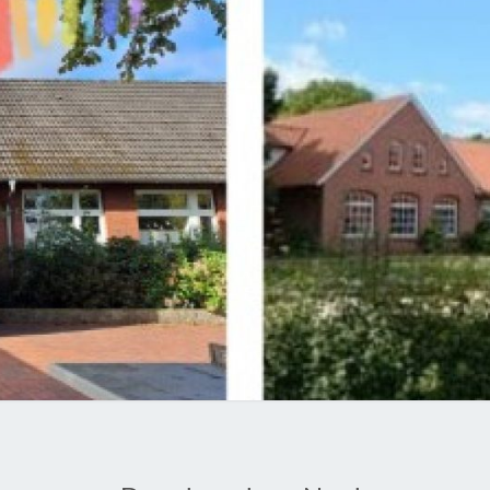
GRUN
RENK
WIP