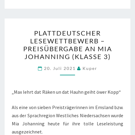
PLATTDEUTSCHER
PLATTDEUTSCHER
LESEWETTBEWERB
LESEWETTBEWERB –
–
PREISÜBERGABE AN MIA
PREISÜBERGABE
JOHANNING (KLASSE 3)
AN
MIA
20. Juli 2021
Kuper
JOHANNING
(KLASSE
„Max lehrt dat Räken un dat Hauhn geiht öwer Kopp“
3)
Als eine von sieben Preisträgerinnen im Emsland bzw.
aus der Sprachregion Westliches Niedersachsen wurde
Mia Johanning heute für ihre tolle Leseleistung
ausgezeichnet.