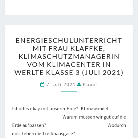
ENERGIESCHULUNTERRI
ENERGIESCHULUNTERRICHT
MIT
MIT FRAU KLAFFKE,
FRAU
KLIMASCHUTZMANAGERIN
KLAFFKE,
VOM KLIMACENTER IN
KLIMASCHUTZMANAGERI
WERLTE KLASSE 3 (JULI 2021)
VOM
KLIMACENTER
7. Juli 2021
Kuper
IN
WERLTE
Ist alles okay mit unserer Erde?–Klimawandel
KLASSE
Warum müssen wir gut auf die
3
Erde aufpassen? Wodurch
(JULI
entstehen die Treibhausgase?
2021)