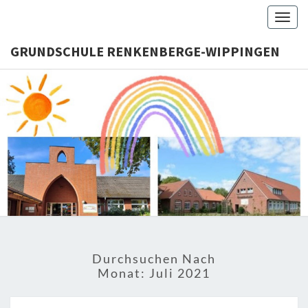
Skip
Togg
to
navig
content
GRUNDSCHULE RENKENBERGE-WIPPINGEN
GRUNDS
RENKENB
WIPPI
Durchsuchen Nach
Monat:
Juli 2021