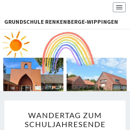
Togg
navig
GRUNDSCHULE RENKENBERGE-WIPPINGEN
GRUNDS
RENKENB
WIPPI
WANDERTAG
WANDERTAG ZUM
ZUM
SCHULJAHRESENDE
SCHULJAHRESENDE