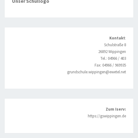
Unser Schullogo
Kontakt
:
Schulstraße 8
26892 Wippingen
Tel.: 04966 / 403
Fax: 04966 / 969935
grundschule.wippingen@ewetel.net
Zum Iserv:
https://gswippingen.de