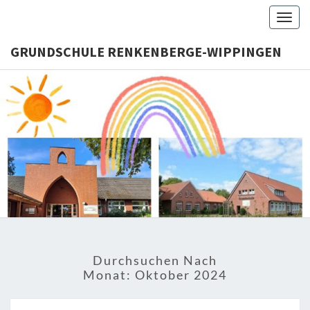
Skip
Togg
to
navig
content
GRUNDSCHULE RENKENBERGE-WIPPINGEN
GRUNDS
RENKENB
WIPPI
Durchsuchen Nach
Monat:
Oktober 2024