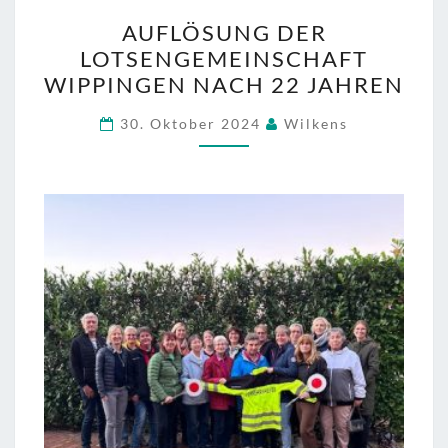
AUFLÖSUNG
AUFLÖSUNG DER
DER
LOTSENGEMEINSCHAFT
LOTSENGEMEINSCHAFT
WIPPINGEN NACH 22 JAHREN
WIPPINGEN
NACH
30. Oktober 2024
Wilkens
22
JAHREN