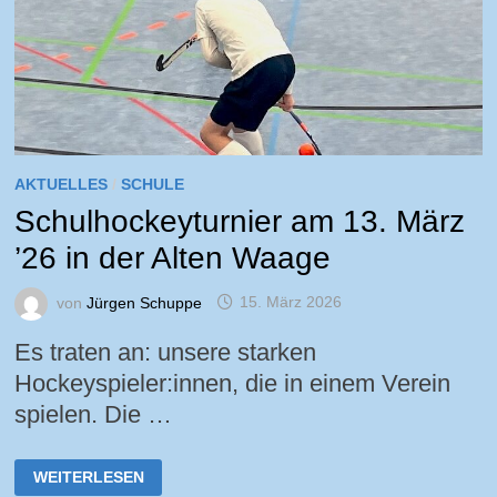
AKTUELLES
/
SCHULE
Schulhockeyturnier am 13. März
’26 in der Alten Waage
von
Jürgen Schuppe
15. März 2026
Es traten an: unsere starken
Hockeyspieler:innen, die in einem Verein
spielen. Die …
SCHULHOCKEYTURNIER
WEITERLESEN
AM