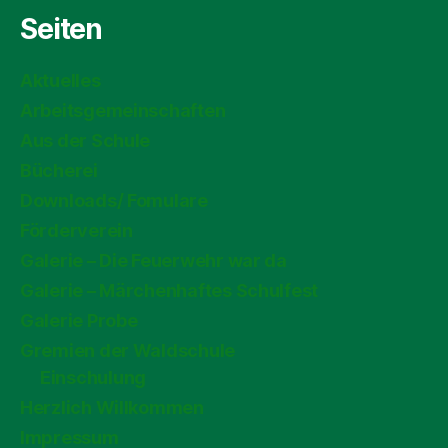
Seiten
Aktuelles
Arbeitsgemeinschaften
Aus der Schule
Bücherei
Downloads/ Fomulare
Förderverein
Galerie – Die Feuerwehr war da
Galerie – Märchenhaftes Schulfest
Galerie Probe
Gremien der Waldschule
Einschulung
Herzlich Willkommen
Impressum