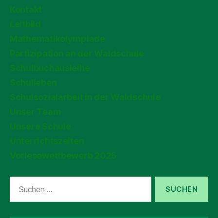
Kontakt
Leitbild
Mathematikolympiade
Partizipation an der Waldschule
Schulbuchausleihe
Schulleben
Schulsozialarbeit in der Waldschule
Unser Team
Unsere Schule
Unterrichtszeiten
Vorlesewettbewerb 2025
Suchen
nach: