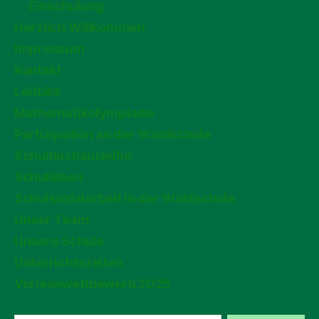
Einschulung
Herzlich Willkommen
Impressum
Kontakt
Leitbild
Mathematikolympiade
Partizipation an der Waldschule
Schulbuchausleihe
Schulleben
Schulsozialarbeit in der Waldschule
Unser Team
Unsere Schule
Unterrichtszeiten
Vorlesewettbewerb 2025