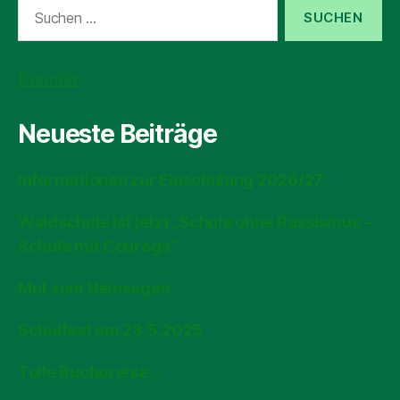
Suchen
nach:
Kontakt
Neueste Beiträge
Informationen zur Einschulung 2026/27
Waldschule ist jetzt „Schule ohne Rassismus –
Schule mit Courage“
Mut zum Neinsagen
Schulfest am 23.5.2025
Tolle Buchpreise…