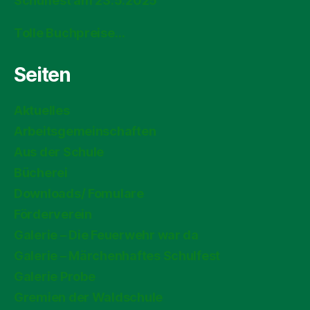
Schulfest am 23.5.2025
Tolle Buchpreise…
Seiten
Aktuelles
Arbeitsgemeinschaften
Aus der Schule
Bücherei
Downloads/ Fomulare
Förderverein
Galerie – Die Feuerwehr war da
Galerie – Märchenhaftes Schulfest
Galerie Probe
Gremien der Waldschule