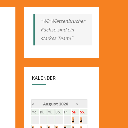
"Wir Wietzenbrucher
Füchse sind ein
starkes Team!"
KALENDER
«
August 2026
»
Mo.
Di.
Mi.
Do.
Fr.
Sa.
So.
1
2