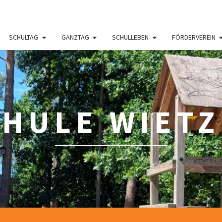
SCHULTAG
GANZTAG
SCHULLEBEN
FÖRDERVEREIN
HULE WIET