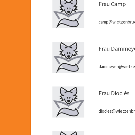
Frau Camp
camp@wietzenbruc
Frau Dammey
dammeyer@wietzen
Frau Dioclès
diocles@wietzenbr