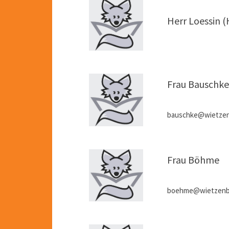
Herr Loessin 
Frau Bauschk
bauschke@wietzen
Frau Böhme
boehme@wietzenbr