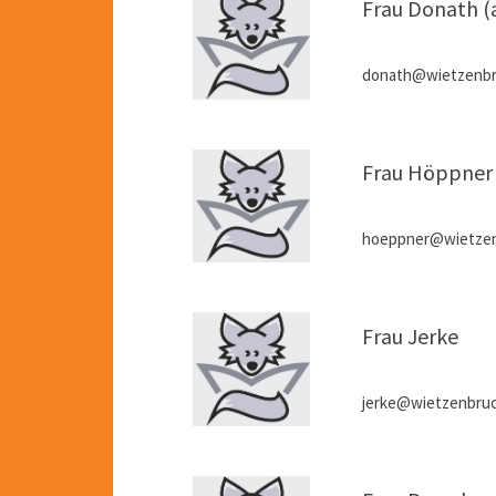
Frau Donath (a
donath@wietzenbr
Frau Höppner
hoeppner@wietzen
Frau Jerke
jerke@wietzenbruc