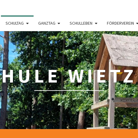
SCHULTAG
GANZTAG
SCHULLEBEN
FÖRDERVEREIN
HULE WIET