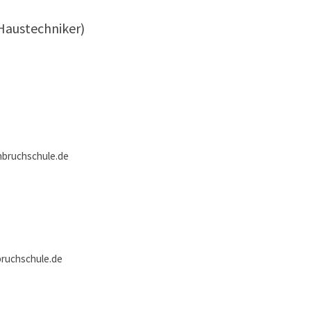
(Haustechniker)
e
bruchschule.de
uchschule.de