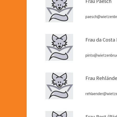
Frau Paesch
paesch@wietzenbr
Frau da Costa
pinto@wietzenbru
Frau Rehlände
rehlaender@wietz
Frau Rost (Pä