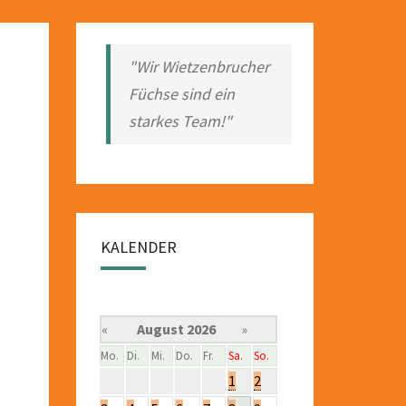
"Wir Wietzenbrucher
Füchse sind ein
starkes Team!"
KALENDER
«
August 2026
»
Mo.
Di.
Mi.
Do.
Fr.
Sa.
So.
1
2