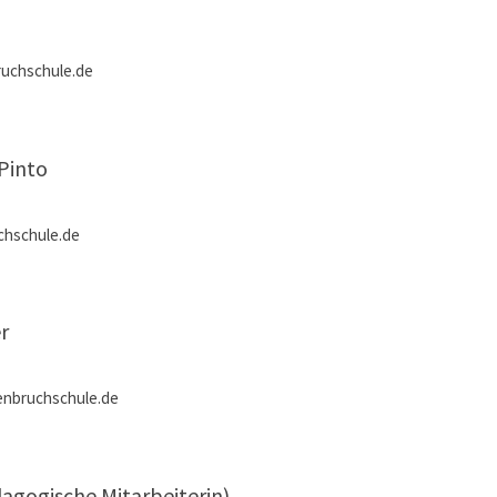
uchschule.de
 Pinto
chschule.de
r
enbruchschule.de
dagogische Mitarbeiterin)