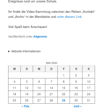
Ereignisse rund um unsere Schule.
Ihr findet die Video-Sammlung zwischen den Reitern „Kontakt“
und „Archiv“ in der Menüleiste und
unter diesem Link.
Viel Spaß beim Anschauen!
Veröffentlicht unter
Allgemein
Aktuelle Informationen
MAI 2020
M
D
M
D
F
S
S
1
2
3
4
5
6
7
8
9
10
11
12
13
14
15
16
17
18
19
20
21
22
23
24
25
26
27
28
29
30
31
« Feb.
Juni »