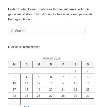
Leider wurden keine Ergebnisse für das aufgerufene Archiv
gefunden. Vielleicht hilft dir die Suche dabei, einen passenden
Beitrag zu finden.
Suchen
Aktuelle Informationen
AUGUST 2026
M
D
M
D
F
S
S
1
2
3
4
5
6
7
8
9
10
11
12
13
14
15
16
17
18
19
20
21
22
23
24
25
26
27
28
29
30
31