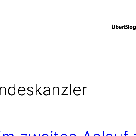
Über
Blo
ndeskanzler