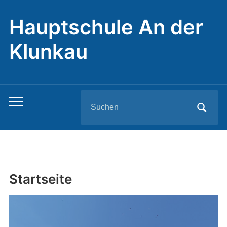
Hauptschule An der
Klunkau
Search
Toggle
for:
mobile
menu
Startseite