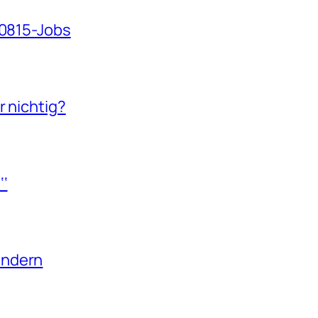
 0815-Jobs
r nichtig?
‘‘
ändern