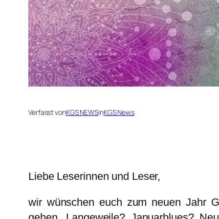
Verfasst von
KGS NEWS
in
KGS News
Liebe Leserinnen und Leser,
wir wünschen euch zum neuen Jahr Gl
gehen. Langeweile? Januarblues? Neuja