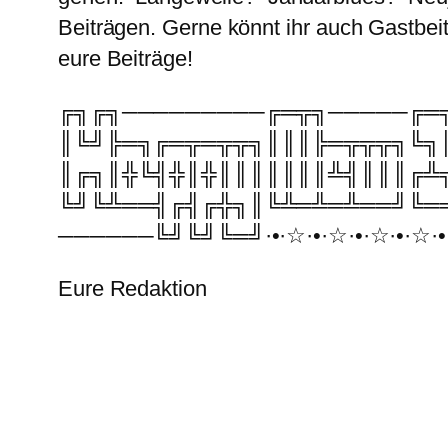
Beiträgen. Gerne könnt ihr auch Gastbeit
eure Beiträge!
╔╗╔╗─────────╔═╦╗─────╔═
║╚╝╠═╗╔═╦═╦╦╗║║║╠═╦╦╦╗╚╗
║╔╗║╬╚╣╬║╬║║║║║║║╩╣║║║╔╩
╚╝╚╩══╣╔╣╔╬╗║╚╩═╩═╩══╝╚═
──────╚╝╚╝╚═╝·•·☆·•·☆·•·☆·•·☆·•·
Eure Redaktion