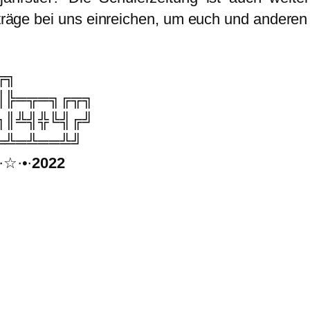
räge bei uns einreichen, um euch und anderen d
╦╗
║╠═╦═╗╔╦╗
╗║╩╣╬╚╣╔╝
═╩═╩══╩╝
☆·•·
2022