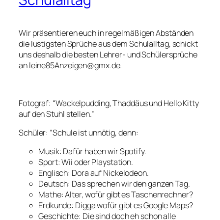
Wir präsentieren euch in regelmäßigen Abständen
die lustigsten Sprüche aus dem Schulalltag, schickt
uns deshalb die besten Lehrer- und Schülersprüche
an leine85Anzeigen@gmx.de.
Fotograf: “Wackelpudding, Thaddäus und Hello Kitty
auf den Stuhl stellen.”
Schüler: “Schule ist unnötig, denn:
Musik: Dafür haben wir Spotify.
Sport: Wii oder Playstation.
Englisch: Dora auf Nickelodeon.
Deutsch: Das sprechen wir den ganzen Tag.
Mathe: Alter, wofür gibt es Taschenrechner?
Erdkunde: Digga wofür gibt es Google Maps?
Geschichte: Die sind doch eh schon alle