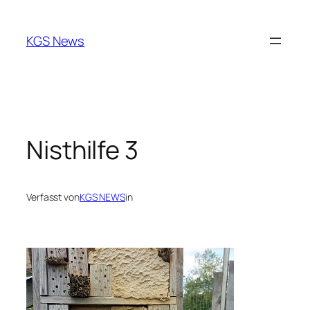
Zum
Inhalt
KGS News
springen
Nisthilfe 3
Verfasst von
KGS NEWS
in