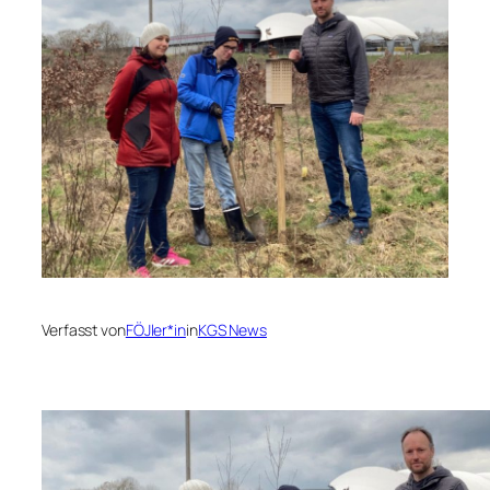
Verfasst von
FÖJler*in
in
KGS News